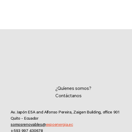
¿Quíenes somos?
Contáctanos
Av. Japón E5A and Alfonso Pereira, Zaigen Building, office 901
Quito - Ecuador
somosrenovables@
expoenergia.ec
+593 997 430678