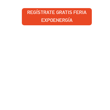
REGÍSTRATE GRATIS FERIA
EXPOENERGÍA
Estas a un paso de ser parte del
espacio donde el diálogo y la energía
se transforman.