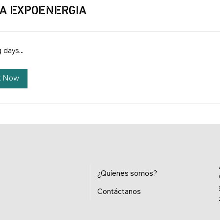
IA EXPOENERGIA
 days...
k Now
¿Quíenes somos?
Contáctanos