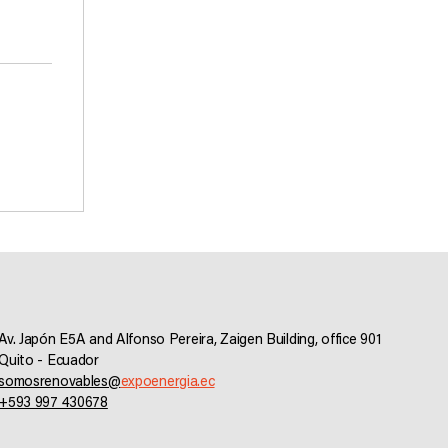
Av. Japón E5A and Alfonso Pereira, Zaigen Building, office 901
Quito - Ecuador
somosrenovables@
expoenergia.ec
+593 997 430678