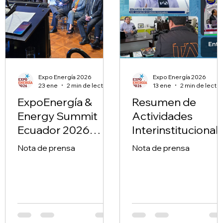
Expo Energía 2026
Expo Energía 2026
23 ene
2 min de lectura
13 ene
2 min de lectur
ExpoEnergía &
Resumen de
Energy Summit
Actividades
Ecuador 2026
Interinstitucional
consolida una
s AEEREE 2025.
Nota de prensa
Nota de prensa
agenda para
acelerar la
transición
energética del
país.