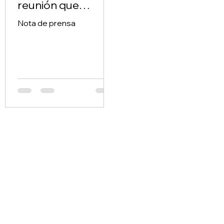
reunión que
conecta visión
Nota de prensa
regional con
acción concreta.