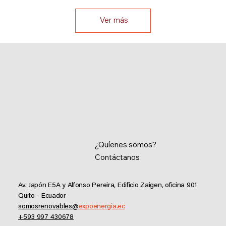
Ver más
¿Quíenes somos?
Contáctanos
Av. Japón E5A y Alfonso Pereira, Edificio Zaigen,
oficina 901
Quito - Ecuador
somosrenovables@
expoenergia.ec
+593 997 430678